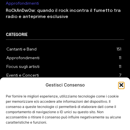
Approfondimenti
RoCkAnDwOw: quando il rock incontra il fumetto tra
radio e anteprime esclusive
CATEGORIE
Cantanti e Band
151
Approfondimenti
11
Focus sugli artisti
11
Eventi e Concerti
7
Playlist
3
Gestisci Consenso
News
2
Per fornire le migliori esperienze, utilizziamo tecnologie come i cookie
per memorizzare e/o accedere alle informazioni del dispositivo. Il
consenso a queste tecnologie ci permetterà di elaborare dati come il
comportamento di navigazione o ID unici su questo sito. Non
acconsentire o ritirare il consenso può influire negativamente su alcune
caratteristiche e funzioni.
COOKIE POLICY (UE)
PRIVACY POLICY
DISCLAIMER