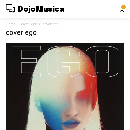
0
DojoMusica
Home
cover ego
cover ego
cover ego