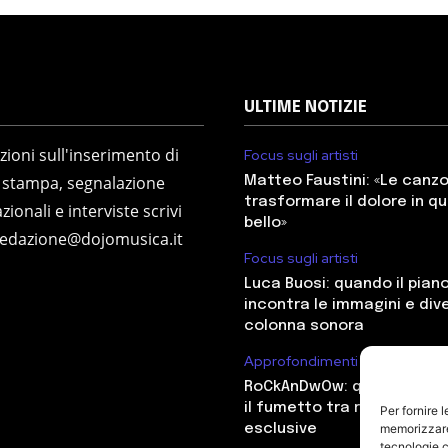
ULTIME NOTIZIE
ioni sull'inserimento di
Focus sugli artisti
 stampa, segnalazione
Matteo Faustini: «Le canz
trasformare il dolore in q
zionali e interviste scrivi
bello»
redazione@dojomusica.it
Focus sugli artisti
Luca Buosi: quando il pian
incontra le immagini e div
colonna sonora
Approfondimenti
RoCkAnDwOw: quando il ro
il fumetto tra radio e ant
Per fornire 
memorizzare 
esclusive
tecnologie c