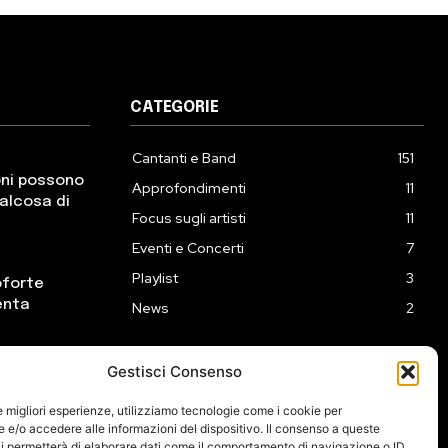
CATEGORIE
Cantanti e Band
151
oni possono
Approfondimenti
11
ualcosa di
Focus sugli artisti
11
Eventi e Concerti
7
Playlist
3
oforte
enta
News
2
Gestisci Consenso
ck incontra
eprime
le migliori esperienze, utilizziamo tecnologie come i cookie per
e/o accedere alle informazioni del dispositivo. Il consenso a queste
i permetterà di elaborare dati come il comportamento di navigazione o ID