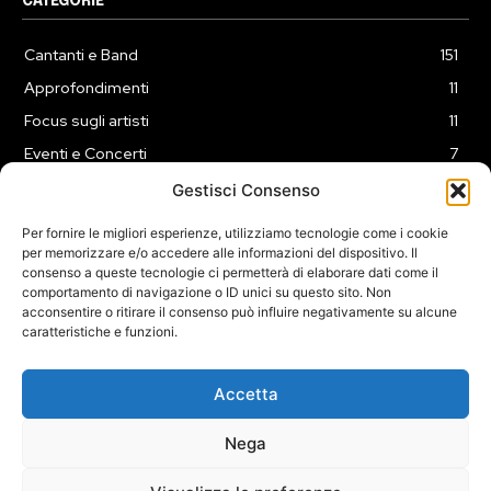
CATEGORIE
Cantanti e Band
151
Approfondimenti
11
Focus sugli artisti
11
Eventi e Concerti
7
Playlist
3
Gestisci Consenso
News
2
Per fornire le migliori esperienze, utilizziamo tecnologie come i cookie
per memorizzare e/o accedere alle informazioni del dispositivo. Il
consenso a queste tecnologie ci permetterà di elaborare dati come il
comportamento di navigazione o ID unici su questo sito. Non
acconsentire o ritirare il consenso può influire negativamente su alcune
caratteristiche e funzioni.
COOKIE POLICY (UE)
PRIVACY POLICY
DISCLAIMER
2025 Dojomusica.it portale di proprietà della ReadMore ADV di
Accetta
Roma.
Sede legale in Via Alessio Baldovinetti 13 - 00142 - Roma - P.Iva:
Nega
IT13402731007